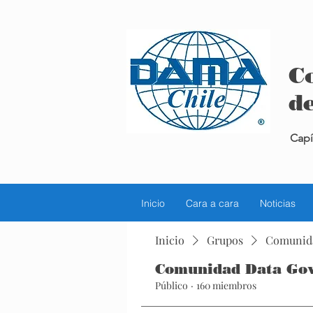
C
de
Capí
Inicio
Cara a cara
Noticias
Inicio
Grupos
Comunid
Comunidad Data Go
Público
·
160 miembros