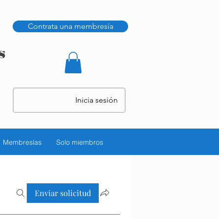
Contrata una membresía
s
Inicia sesión
Membresías
Solo miembros
Enviar solicitud