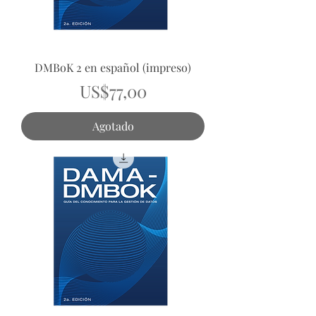
DMBoK 2 en español (impreso)
Precio
US$77,00
Agotado