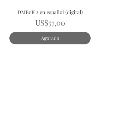
DMBoK 2 en español (digital)
Precio
US$57,00
Agotado
Secciones
Páginas
Acerca de
Directorio
Tienda
Calendario
Estatutos