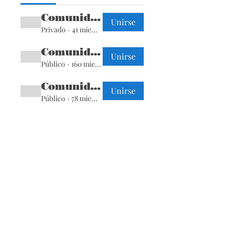
Comunidad de Práctica Ley 21.719
Unirse
Privado
·
41 miembros
Comunidad Data Governance
Unirse
Público
·
160 miembros
Comunidad Data Quality
Unirse
Público
·
78 miembros
Secciones
Páginas
Acerca de
Directorio
Tienda