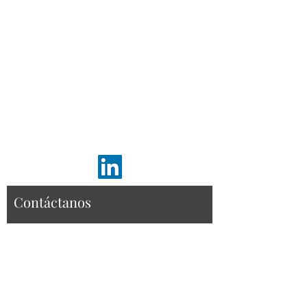
Calendario
Estatutos
Contacto
info@damachile.org
Dirección
Santiago, Región Metropolitana, Chile
Contáctanos