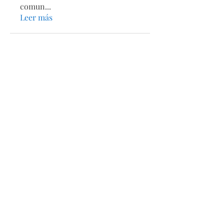
comun
...
Leer más
Secciones
Páginas
Acerca de
Directorio
Tienda
Calendario
Estatutos
Contacto