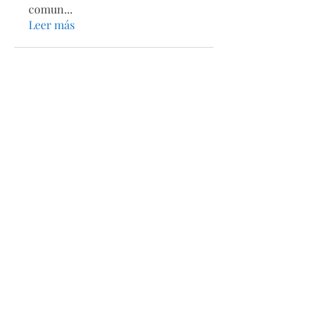
comun
...
Leer más
Secciones
Páginas
Acerca de
Directorio
Tienda
Calendario
Estatutos
Contacto