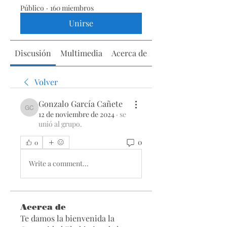
Público
·
160 miembros
Unirse
Discusión
Multimedia
Acerca de
Volver
Gonzalo García Cañete
Gonzalo García Cañete
12 de noviembre de 2024
·
se
unió al grupo.
0
0
Write a comment...
Acerca de
Te damos la bienvenida la