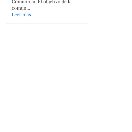
Comunidad El objetivo de la
comun
...
Leer más
Secciones
Páginas
Acerca de
Directorio
Tienda
Calendario
Estatutos
Contacto