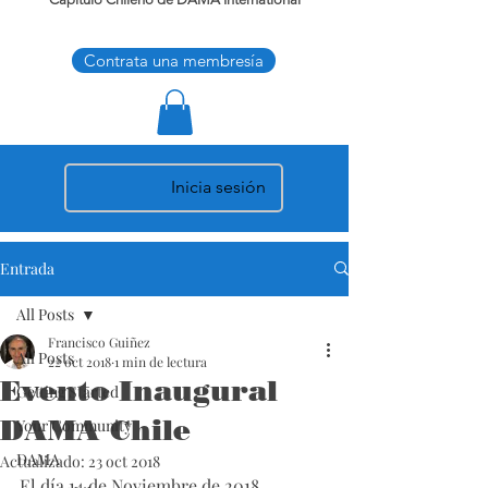
Contrata una membresía
Inicia sesión
Entrada
All Posts
Francisco Guiñez
All Posts
22 oct 2018
1 min de lectura
Evento Inaugural
Getting Started
DAMA Chile
Your Community
DAMA
Actualizado:
23 oct 2018
El día 14 de Noviembre de 2018 