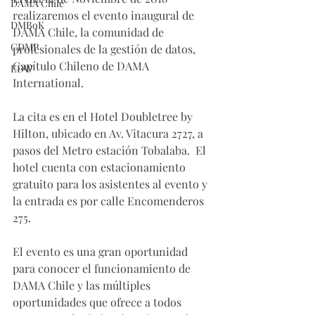
DAMA Chile
realizaremos el evento inaugural de 
DMBoK
DAMA Chile, la comunidad de 
CDMP
profesionales de la gestión de datos, 
Capítulo Chileno de DAMA 
EDW
International.
La cita es en el Hotel Doubletree by 
Hilton, ubicado en Av. Vitacura 2727, a 
pasos del Metro estación Tobalaba.  El 
hotel cuenta con estacionamiento 
gratuito para los asistentes al evento y 
la entrada es por calle Encomenderos 
275.
El evento es una gran oportunidad 
para conocer el funcionamiento de 
DAMA Chile y las múltiples 
oportunidades que ofrece a todos 