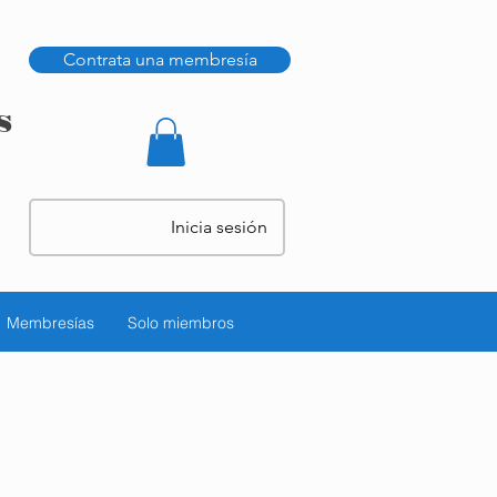
Contrata una membresía
s
Inicia sesión
Membresías
Solo miembros