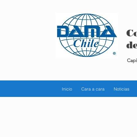
C
de
Capí
Inicio
Cara a cara
Noticias