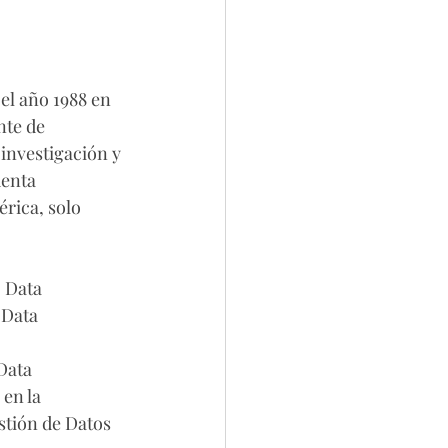
el año 1988 en 
nte de 
investigación y 
enta 
rica, solo 
 Data 
 Data 
Data 
en la 
tión de Datos 