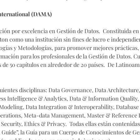
ternational (DAMA)
ión por excelencia en Gestión de Datos.  Constituida en 
ton como una institución sin fines de lucro e independie
gías y Metodologías, para promover mejores prácticas, 
mación para los profesionales de la Gestión de Datos. Cu
de 50 capítulos en alrededor de 20 países.  De Latinoamé
uientes disciplinas: Data Governance, Data Architecture,
s Intelligence & Analytics, Data & Information Quality,
odeling, Data Integration & Interoperability, Database 
erations, Meta-data Management, Master & Reference 
ecurity, Ethics & Privacy.  Todas ellas están contenidas 
Guide”, la Guía para un Cuerpo de Conocimientos de Ges