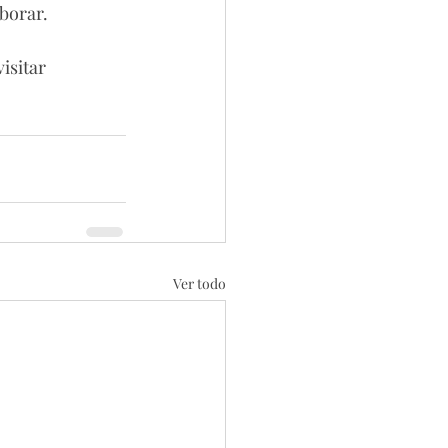
aborar.
isitar 
Ver todo