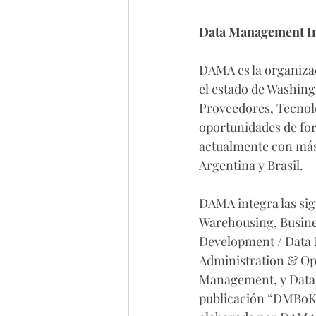
Data Management In
DAMA es la organizac
el estado de Washing
Proveedores, Tecnolo
oportunidades de for
actualmente con más 
Argentina y Brasil.
DAMA integra las sig
Warehousing, Busines
Development / Data M
Administration & Op
Management, y Data S
publicación “DMBoK 