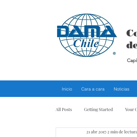
C
de
Capí
Inicio
Cara a cara
Noticias
All Posts
Getting Started
Your 
21 abr 2017
2 min de lectur