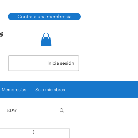
Contrata una membresía
s
Inicia sesión
Membresías
Solo miembros
EDW