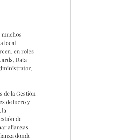
e muchos 
a local 
rcen, en roles 
wards, Data 
dministrator, 
.
 de la Gestión 
s de lucro y 
 la 
estión de 
ar alianzas 
fianza donde 