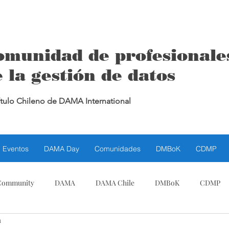
omunidad de profesionale
 la gestión de datos
tulo Chileno de DAMA International
Eventos
DAMA Day
Comunidades
DMBoK
CDMP
Community
DAMA
DAMA Chile
DMBoK
CDMP
a