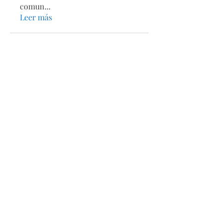
comun
...
Leer más
Secciones
Páginas
Acerca de
Directorio
Tienda
Calendario
Estatutos
Contacto