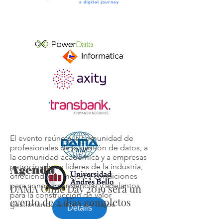
El evento reúne a la comunidad de
profesionales de la gestión de datos, a
la comunidad académica y a empresas
patrocinadoras líderes de la industria,
Agenda
ofreciendo las mejores condiciones
para conocer tendencias y adelantos
DAMA Chile Day 2019 será un
para la construcción de valor
evento de 2 días completos
gestionando activos de datos
Details